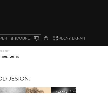
PER
DOBRE
PEŁNY EKRAN
DANE
 mies. temu
 OD
JESION
: