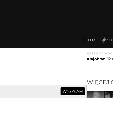
SU
100%
KATEGORIA
DO
Krajobraz
12
WIĘCEJ
WYSYŁAM