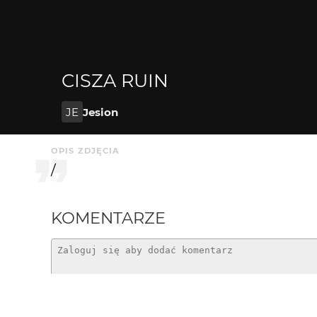
CISZA RUIN
JE
Jesion
OPIS ZDJĘCIA
/
KOMENTARZE
Greenhorn
12 mies. temu