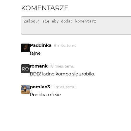
KOMENTARZE
Paddinka
9 mies. temu
fajne
romank
10 mies. temu
RO
BDB! ładne kompo się zrobiło.
pomian3
11 mies. temu
mbawilk
2 lat temu
MB
dobre
annakam
2 lat temu