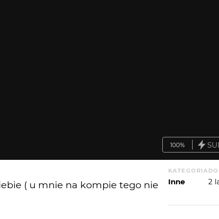
SU
100%
KATEGORIA
DO
Inne
2 
iebie ( u mnie na kompie tego nie