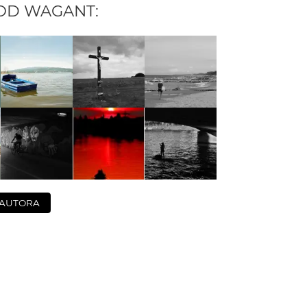
 OD
WAGANT
:
 AUTORA