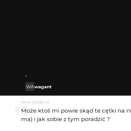
.
WA
wagant
OPIS ZDJĘCIA
Może ktoś mi powie skąd te cętki na n
ma) i jak sobie z tym poradzić ?