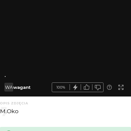
.
WA
wagant
100%
OPIS ZDJĘCIA
M.Oko