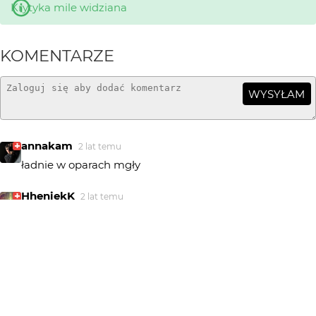
Krytyka mile widziana
KOMENTARZE
WYSYŁAM
annakam
2 lat temu
ładnie w oparach mgły
HheniekK
2 lat temu
+++++
Greenhorn
2 lat temu
ładnie...
Tahapa
2 lat temu
TA
Bdb