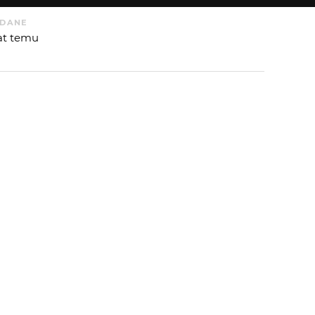
DANE
lat temu
 OD
HENIEK.B
:
 AUTORA