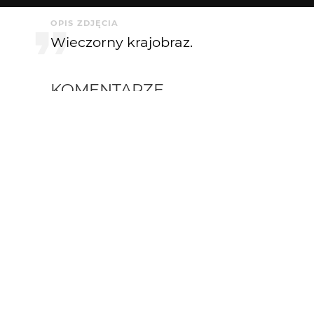
OPIS ZDJĘCIA
Wieczorny krajobraz.
KOMENTARZE
annuszka0112
2 lat temu
AN
Lubię takie miejsca:)
HheniekK
2 lat temu
+++++
Akrim
2 lat temu
AK
ok :)