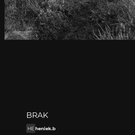
BRAK
HE
heniek.b