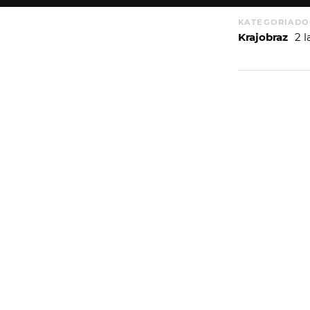
KATEGORIA
DO
Krajobraz
2 
WIĘCEJ
WYSYŁAM
PORTFOLIO