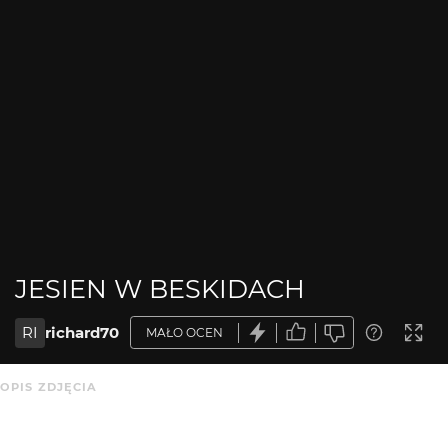
JESIEN W BESKIDACH
RI
richard70
MAŁO OCEN
OPIS ZDJĘCIA
Brak opisu.