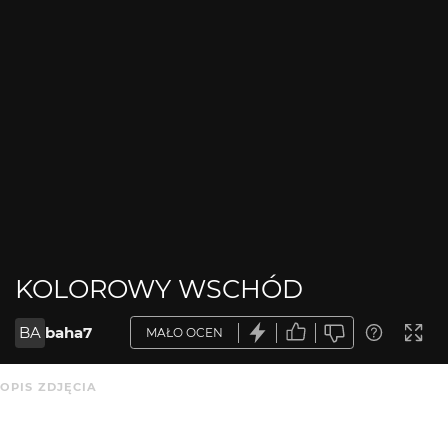
KOLOROWY WSCHÓD
BA
baha7
MAŁO OCEN
OPIS ZDJĘCIA
z sopockiej plaży