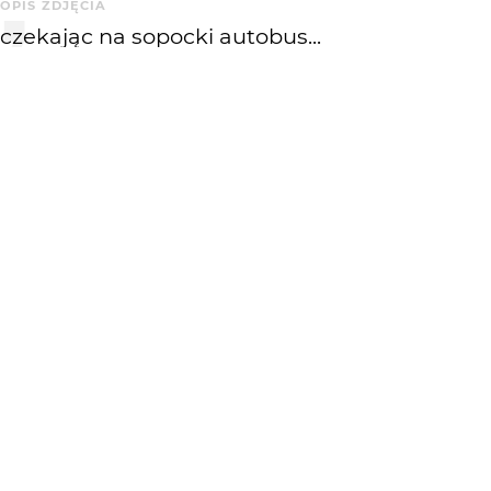
OPIS ZDJĘCIA
czekając na sopocki autobus...
KOMENTARZE
WYSYŁAM
NAGRODY
DNO
KATEGORIA
DODANE
Reporterskie
8 lat temu