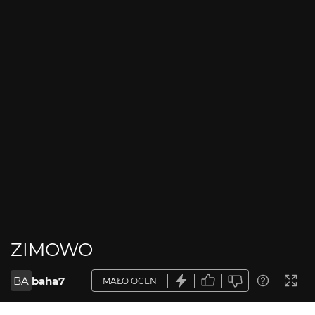
ZIMOWO
BA
baha7
MAŁO OCEN