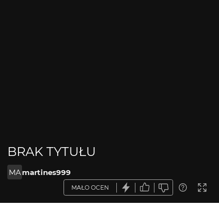
BRAK TYTUŁU
MA
martines999
MAŁO OCEN
OPIS ZDJĘCIA