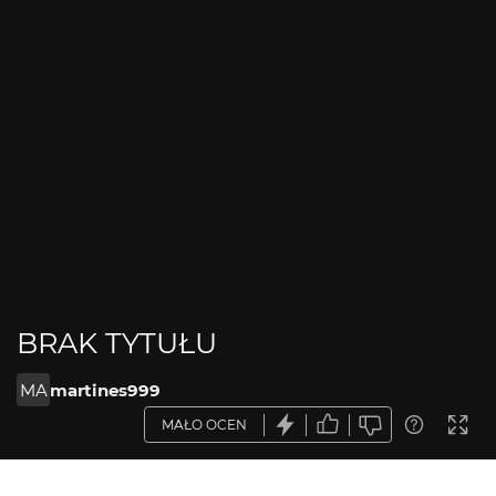
BRAK TYTUŁU
MA
martines999
MAŁO OCEN
OPIS ZDJĘCIA