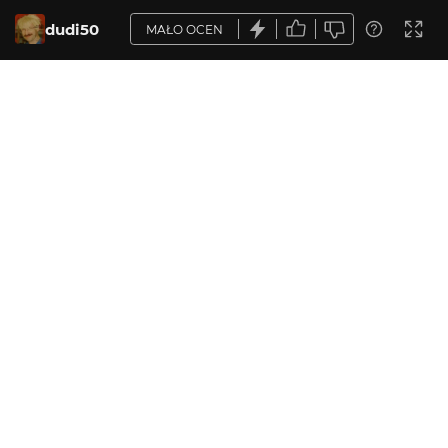
dudi50
MAŁO OCEN
OPIS ZDJĘCIA
Brak opisu.
KOMENTARZE
WYSYŁAM
arklis
8 lat temu
AR
dobre
KATEGORIA
DODANE
Krajobraz
8 lat temu