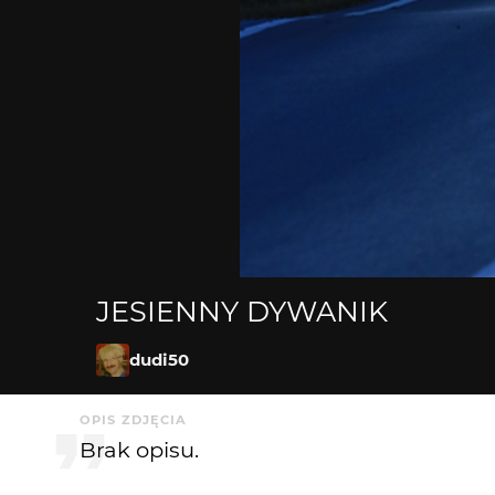
JESIENNY DYWANIK
dudi50
OPIS ZDJĘCIA
Brak opisu.