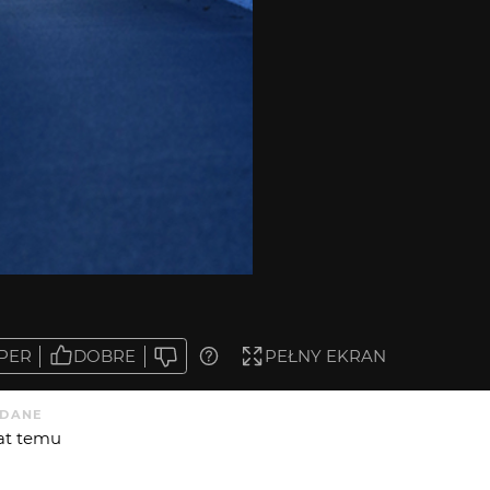
PER
DOBRE
PEŁNY EKRAN
DANE
lat temu