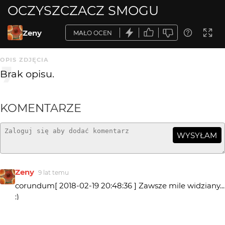
OCZYSZCZACZ SMOGU
Zeny
MAŁO OCEN
OPIS ZDJĘCIA
Brak opisu.
KOMENTARZE
WYSYŁAM
Zeny
9 lat temu
corundum[ 2018-02-19 20:48:36 ] Zawsze mile widziany...
:)
corundum
9 lat temu