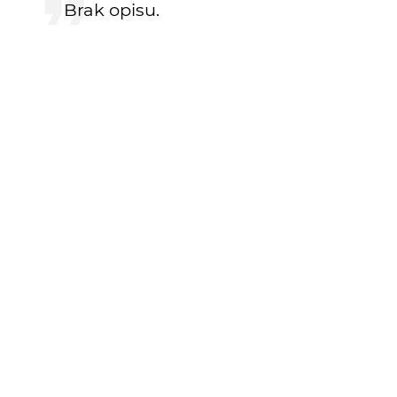
Brak opisu.
KOMENTARZE
terro
9 lat temu
ładnie ...
bandziol20
9 lat temu
ładnie osnute, malinowa mgiełka :)
arklis
9 lat temu
AR
świetne
Maciek Froński
9 lat temu
Gdzie ta piękna cerkiew?