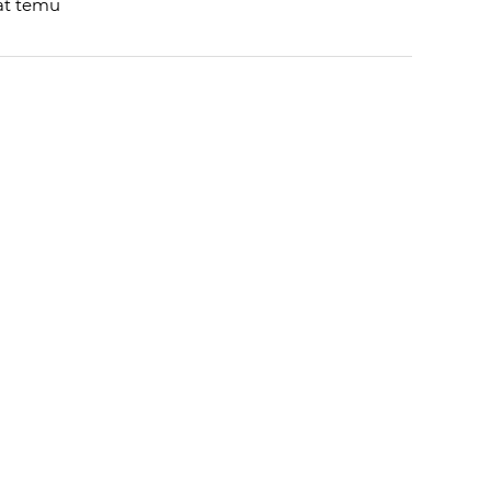
lat temu
 OD
DUDI50
:
 AUTORA