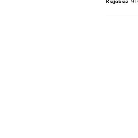
Krajobraz
9 
WIĘCEJ
WYSYŁAM
PORTFOLIO