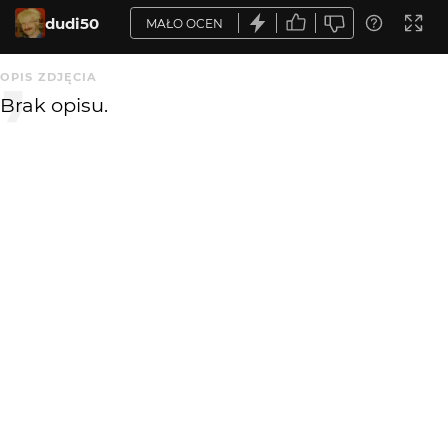
dudi50
MAŁO OCEN
OPIS ZDJĘCIA
Brak opisu.
KOMENTARZE
WYSYŁAM
Ertu
9 lat temu
bdb
rembrant
9 lat temu
RE
ciekawy, przemyślany kadr
BJZ
9 lat temu