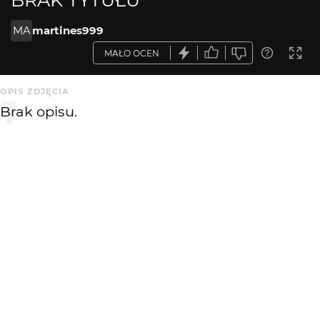
MA
martines999
MAŁO OCEN
OPIS ZDJĘCIA
Brak opisu.
KOMENTARZE
WYSYŁAM
bandziol20
10 lat temu
fajne pieguski :)
Cezary Filew
10 lat temu