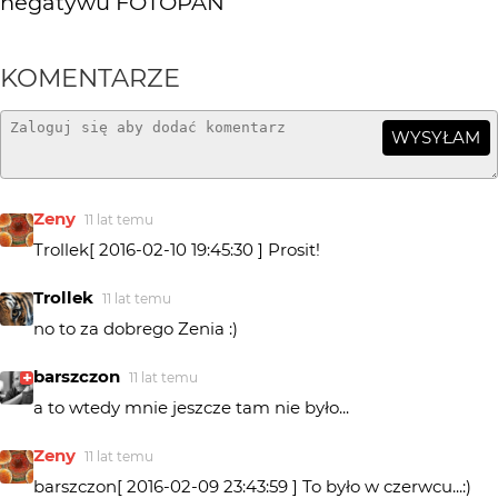
negatywu FOTOPAN
KOMENTARZE
WYSYŁAM
Zeny
11 lat temu
Trollek[ 2016-02-10 19:45:30 ] Prosit!
Trollek
11 lat temu
no to za dobrego Zenia :)
barszczon
11 lat temu
a to wtedy mnie jeszcze tam nie było...
Zeny
11 lat temu
barszczon[ 2016-02-09 23:43:59 ] To było w czerwcu...:)