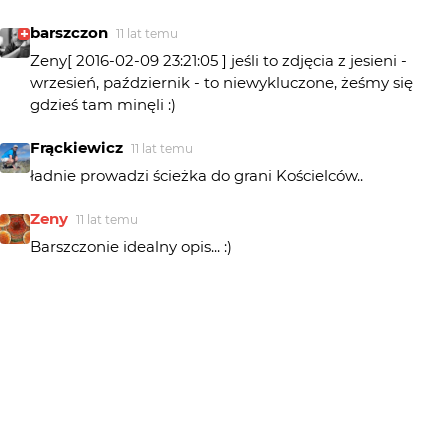
barszczon
11 lat temu
Zeny[ 2016-02-09 23:21:05 ] jeśli to zdjęcia z jesieni -
wrzesień, październik - to niewykluczone, żeśmy się
gdzieś tam minęli :)
Frąckiewicz
11 lat temu
ładnie prowadzi ścieżka do grani Kościelców..
Zeny
11 lat temu
Barszczonie idealny opis... :)
Zeny
11 lat temu
Oj pudełko rysowalo...:)
barszczon
11 lat temu
sądząc po ścieżce i widoku - to zejście z Kasprowego (w
opisie) miało miejsce znacznie wcześniej, a to zdjęcie
zrobiłeś - tak jak napisał kol. Zake - podążając od