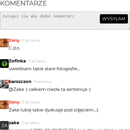
KOMENTARZE
WYSYŁAM
Zeny
11 lat temu
C.d.n.
Zofinka
11 lat temu
uwielbiam takie stare fotografie...
barszczon
11 lat temu
@Zake :) całkiem niezła ta sentencja :)
Zeny
11 lat temu
Zake lubię takie dyskusje pod zdjęciem...:)
zake
11 lat temu
ZA