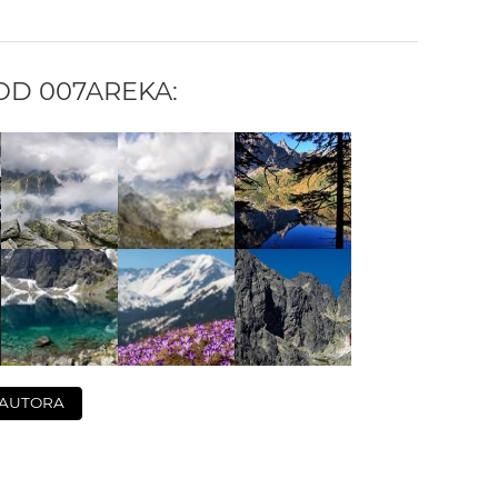
 OD
007AREKA
:
 AUTORA