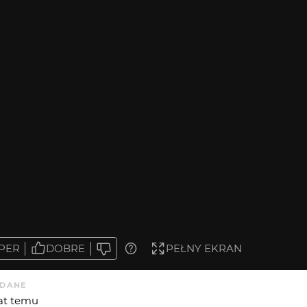
PER
DOBRE
PEŁNY EKRAN
DANE
lat temu