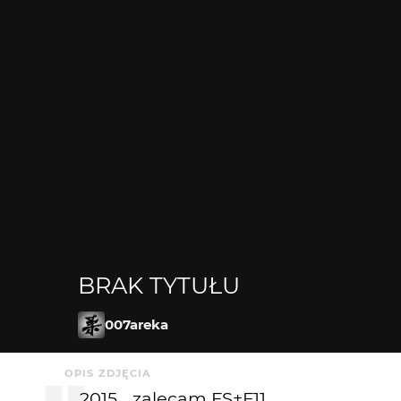
BRAK TYTUŁU
007areka
OPIS ZDJĘCIA
... 2015... zalecam FS+F11