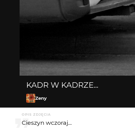
KADR W KADRZE...
Zeny
OPIS ZDJĘCIA
Cieszyn wczoraj...