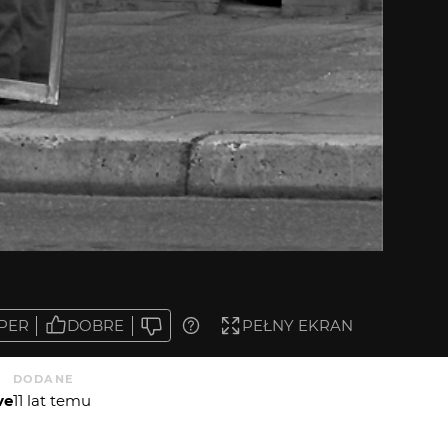
PER
DOBRE
PEŁNY EKRAN
DODANE
ve
11 lat temu