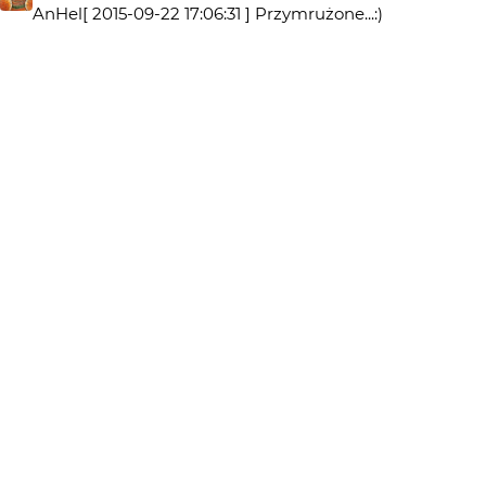
AnHel[ 2015-09-22 17:06:31 ] Przymrużone...:)
AnHel
11 lat temu
AH
Niby tak właśnie widzi nasze oko... :)
stanlee
11 lat temu
ST
Mi również spodobało się i to bardzo :)
Zeny
11 lat temu
Miło...:)
renata p
11 lat temu
RP
bardzo
Akrim
11 lat temu
AK
mnie się podoba, myślałam że to TS :)
Unaon
11 lat temu
UN
podoba się