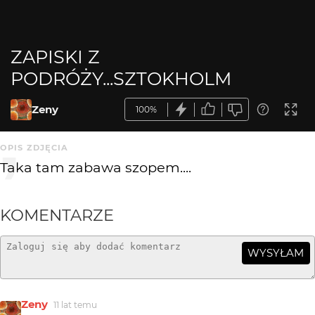
ZAPISKI Z
PODRÓŻY...SZTOKHOLM
Zeny
100%
OPIS ZDJĘCIA
Taka tam zabawa szopem....
KOMENTARZE
WYSYŁAM
Zeny
11 lat temu