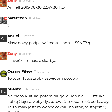
Zeny
11 lat temu
AnHel[ 2015-08-30 22:47:30 ] :D
barszczon
11 lat temu
:)
AnHel
11 lat temu
AH
Masz nowy podpis w środku kadru - SSNE? :)
Zeny
11 lat temu
I zawiózł im nasze skarby...
Cezary Filew
11 lat temu
To tutaj Tytus zrobił Szwedom potop :)
puento
11 lat temu
PU
Najpierw kultura, potem długo, długo nic........ i sztuka.
Lubię Gajosa. Żeby dyskutować, trzeba mieć podstawy.
Ja za mały jestem wobec cokołu, na którym stajesz :-)