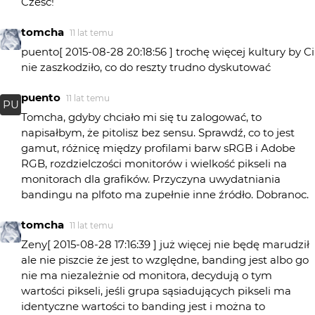
Cześć!
tomcha
11 lat temu
puento[ 2015-08-28 20:18:56 ] trochę więcej kultury by Ci
nie zaszkodziło, co do reszty trudno dyskutować
puento
11 lat temu
PU
Tomcha, gdyby chciało mi się tu zalogować, to
napisałbym, że pitolisz bez sensu. Sprawdź, co to jest
gamut, różnicę między profilami barw sRGB i Adobe
RGB, rozdzielczości monitorów i wielkość pikseli na
monitorach dla grafików. Przyczyna uwydatniania
bandingu na plfoto ma zupełnie inne źródło. Dobranoc.
tomcha
11 lat temu
Zeny[ 2015-08-28 17:16:39 ] już więcej nie będę marudził
ale nie piszcie że jest to względne, banding jest albo go
nie ma niezależnie od monitora, decydują o tym
wartości pikseli, jeśli grupa sąsiadujących pikseli ma
identyczne wartości to banding jest i można to