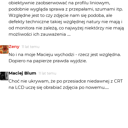
obiektywnie zaobserwować na profilu liniowym,
podobnie wygląda sprawa z przepałami, szumami itp.
Względne jest to czy zdjęcie nam się podoba, ale
defekty techniczne takiej względnej natury nie mają i
od monitora nie zależą, co najwyżej niektórzy nie mają
możliwości ich zauważenia ....
Zeny
11 lat temu
No i na moje Macieju wychodzi - rzecz jest względna.
Dopiero na papierze prawda wyjdzie.
Maciej Blum
11 lat temu
Choć nie ukrywam, że po przesiadce niedawnej z CRT
na LCD uczę się obrabiać zdjęcia po nowemu.....
Zeny
11 lat temu
Maciej Blum[ 2015-08-28 12:04:00 ] Dlatego często
przymykam oczy na ten mankament w wystawianych
przez ludzi zdjęciach...:)