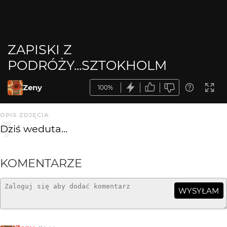
ZAPISKI Z
PODRÓŻY...SZTOKHOLM
Zeny
100%
OPIS ZDJĘCIA
Dziś weduta...
KOMENTARZE
WYSYŁAM