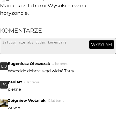
Mariacki z Tatrami Wysokimi w na
horyzoncie.
KOMENTARZE
WYSYŁAM
Eugeniusz Oleszczak
4 lat temu
EO
Wszędzie dobrze skąd widać Tatry.
paulart
6 lat temu
PA
piekne
Zbigniew Woźniak
12 lat temu
wow.//