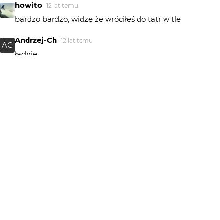
howito
12 lat temu
bardzo bardzo, widzę że wróciłeś do tatr w tle
Andrzej-Ch
12 lat temu
AC
ładnie
brolli
12 lat temu
świetne
MarcinN
12 lat temu
no czyj Kraków mógłby być jak nie Twój .. :P Foto:[++++-]
Jacek_Kw
12 lat temu
JK
Ładnie... Rzeczywiście super widoczność się trafiła...
adow
12 lat temu
AD
tatry 70 km od krakowa a tak szeroko w planie hi hi
chyba ich ktros przyciagnął aby zrobić igrzyska zimowe