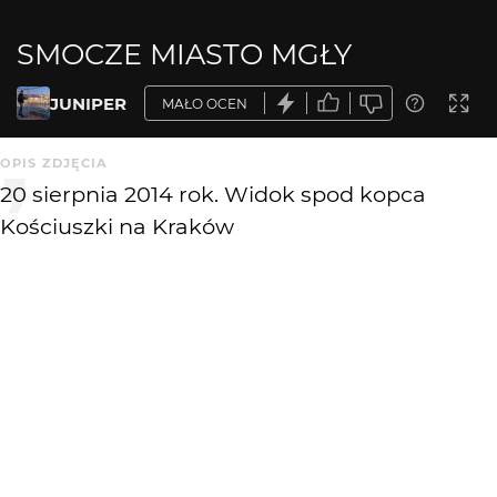
SMOCZE MIASTO MGŁY
JUNIPER
MAŁO OCEN
OPIS ZDJĘCIA
20 sierpnia 2014 rok. Widok spod kopca
Kościuszki na Kraków
KOMENTARZE
WYSYŁAM
Klemek
12 lat temu
KL
Mnie też ten widok urzeka...