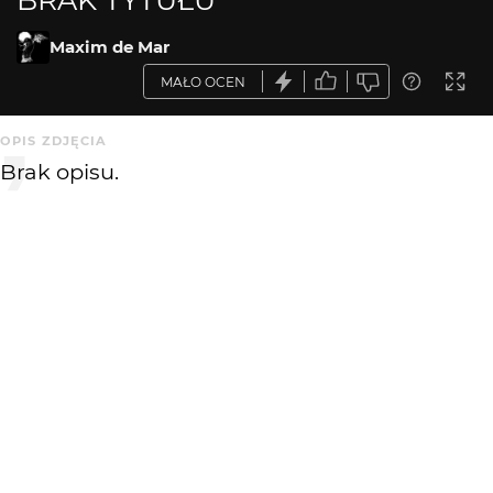
Maxim de Mar
MAŁO OCEN
OPIS ZDJĘCIA
Brak opisu.
KOMENTARZE
WYSYŁAM
fanfoto1
13 lat temu
FA
Niby nic a jednak coś jest w tym ujęciu
fanfoto1
13 lat temu
FA