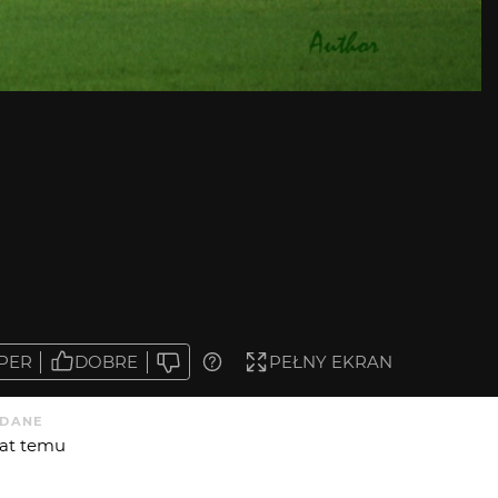
PER
DOBRE
PEŁNY EKRAN
DANE
 lat temu