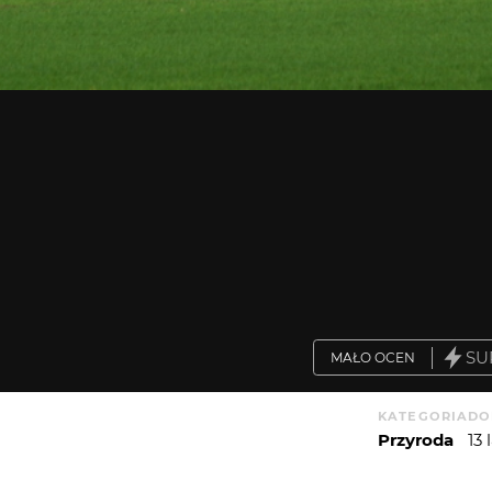
SU
MAŁO OCEN
KATEGORIA
DO
Przyroda
13