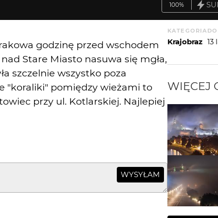
SU
100%
KATEGORIA
DO
Krajobraz
13
a Krakowa godzinę przed wschodem
a nad Stare Miasto nasuwa się mgła,
ła szczelnie wszystko poza
WIĘCEJ
e "koraliki" pomiędzy wieżami to
owiec przy ul. Kotlarskiej. Najlepiej
WYSYŁAM