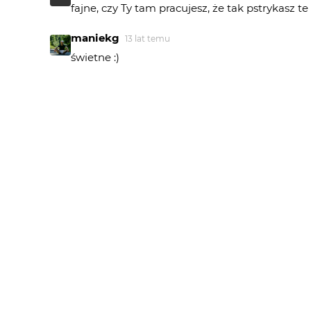
fajne, czy Ty tam pracujesz, że tak pstrykasz 
maniekg
13 lat temu
świetne :)
DEKR
13 lat temu
DE
super
V4
13 lat temu
pięknie podane. czy to z wierzchołka Kopca?
konrad250
13 lat temu
KO
jest szał w kadrze na maxa :) pozdrawiam
Tomasz Suterski
13 lat temu
hohoho !!!
graf1
13 lat temu
wspaniale