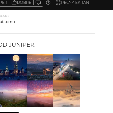
PER
DOBRE
PEŁNY EKRAN
DANE
 lat temu
 OD
JUNIPER
: