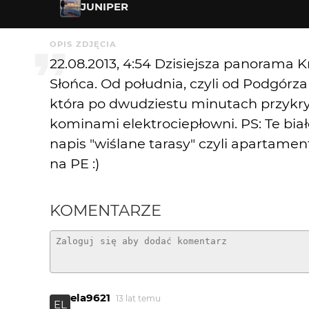
JUNIPER
OPIS ZDJĘCIA
22.08.2013, 4:54 Dzisiejsza panoram
Słońca. Od południa, czyli od Podgórz
która po dwudziestu minutach przykry
kominami elektrociepłowni. PS: Te biał
napis "wiślane tarasy" czyli apartament
na PE :)
KOMENTARZE
ela9621
13 lat temu
EL