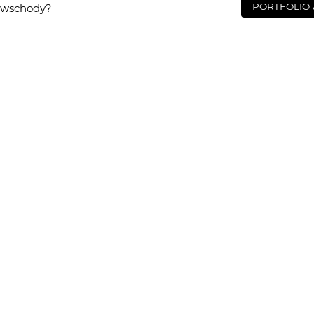
PORTFOLIO
te wschody?