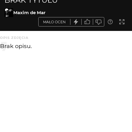
Maxim de Mar
MAŁO OCEN
OPIS ZDJĘCIA
Brak opisu.
KOMENTARZE
WYSYŁAM
tarom
12 lat temu
wiatrak może i klimatyczny, zdjęcie nie ...
fanfoto1
12 lat temu
FA