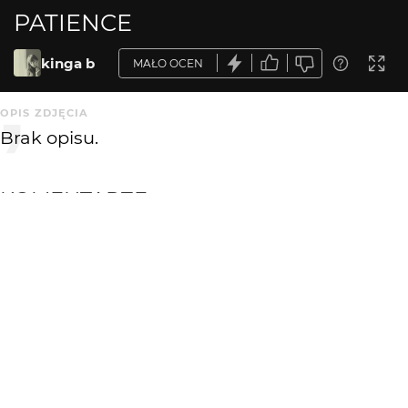
PATIENCE
kinga b
MAŁO OCEN
OPIS ZDJĘCIA
Brak opisu.
KOMENTARZE
WYSYŁAM
kinga b
14 lat temu
Dziękuję Mateuszu za słowa prawdy :)
no tak,może i trochę ciąży... to ten ciężar cierpliwości... ;-)
Mateusz Maciejuk
14 lat temu