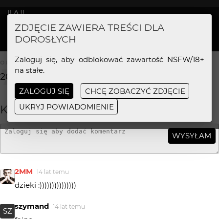
"A"
ZDJĘCIE ZAWIERA TREŚCI DLA
2MM
MAŁO OCEN
DOROSŁYCH
Zaloguj się, aby odblokować zawartość NSFW/18+
OPIS ZDJĘCIA
na stałe.
2012
ZALOGUJ SIĘ
CHCĘ ZOBACZYĆ ZDJĘCIE
UKRYJ POWIADOMIENIE
KOMENTARZE
WYSYŁAM
2MM
14 lat temu
dzieki :)))))))))))))))
szymand
14 lat temu
SZ