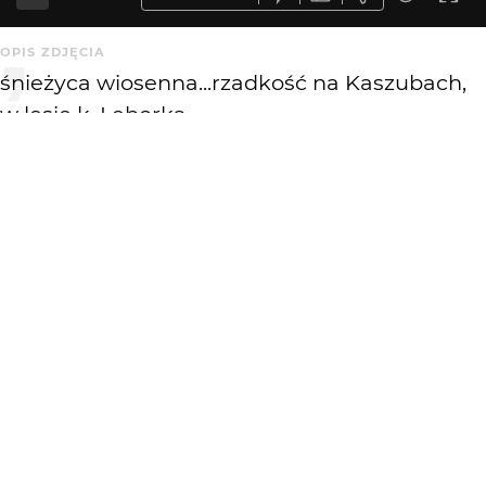
OPIS ZDJĘCIA
śnieżyca wiosenna...rzadkość na Kaszubach,
w lesie k. Lęborka
KOMENTARZE
WYSYŁAM
asam
14 lat temu
AS
ladnie
korn14
14 lat temu
zaczyna sie