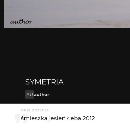
SYMETRIA
AU
author
OPIS ZDJĘCIA
śmieszka jesień Łeba 2012