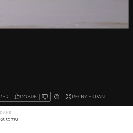
PER
DOBRE
PEŁNY EKRAN
DANE
 lat temu