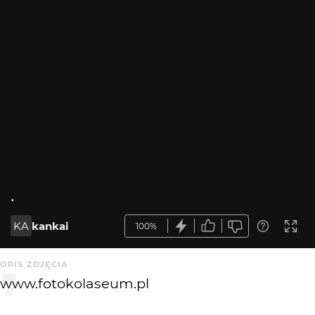
.
KA
kankai
100%
OPIS ZDJĘCIA
www.fotokolaseum.pl