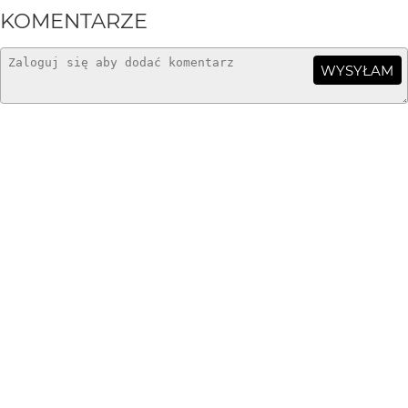
KOMENTARZE
WYSYŁAM
matyldaW
14 lat temu
Bardzo tu ciepło i czule, Anula:)
ceed
14 lat temu
znakomite
enoa
14 lat temu
...emocjonalne...
kankai
14 lat temu
KA
będę bogata, Maciek:)
Maciej Konopka
14 lat temu