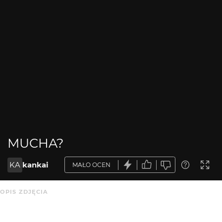
MUCHA?
KA
kankai
MAŁO OCEN
OPIS ZDJĘCIA
Brak opisu.