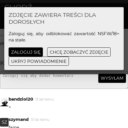
CHODŹ..
ZDJĘCIE ZAWIERA TREŚCI DLA
2MM
100%
DOROSŁYCH
Zaloguj się, aby odblokować zawartość NSFW/18+
OPIS ZDJĘCIA
na stałe.
modelka: Agnieszka
ZALOGUJ SIĘ
CHCĘ ZOBACZYĆ ZDJĘCIE
UKRYJ POWIADOMIENIE
KOMENTARZE
WYSYŁAM
bandziol20
15 lat temu
+
szymand
15 lat temu
SZ
fajne