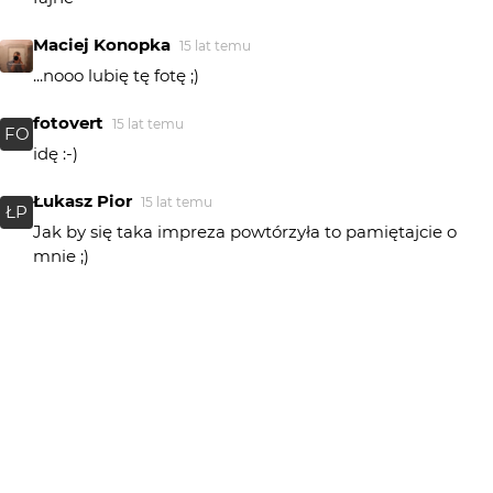
Maciej Konopka
15 lat temu
...nooo lubię tę fotę ;)
fotovert
15 lat temu
FO
idę :-)
Łukasz Pior
15 lat temu
ŁP
Jak by się taka impreza powtórzyła to pamiętajcie o
mnie ;)
2MM
15 lat temu
milo :) thx
Usjwo
15 lat temu
US
spojrzenie faktycznie dobre i zdjecie przez to tez
MalarzSnow
15 lat temu
MS
to jeszcze robią takie imprezy? :) zamysłu nie kumam