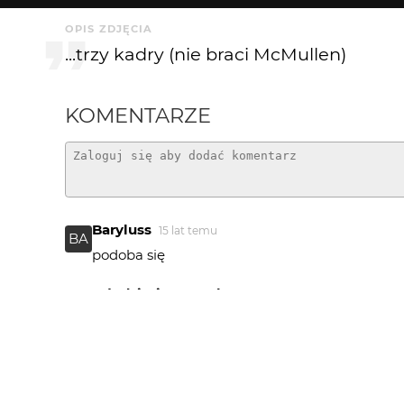
OPIS ZDJĘCIA
...trzy kadry (nie braci McMullen)
KOMENTARZE
Baryluss
15 lat temu
BA
podoba się
Włodzimierz Barchacz
15 lat temu
9.
theWalker
15 lat temu
TH
Anka Anka właśnie czytam autobiografię Keith