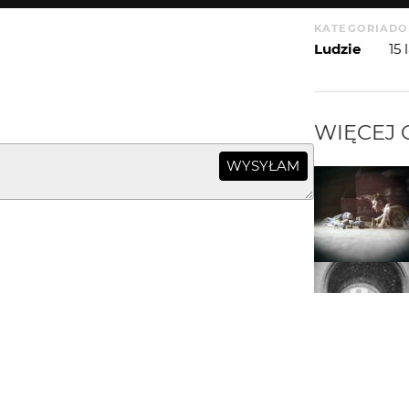
KATEGORIA
DO
Ludzie
15
WIĘCEJ
WYSYŁAM
a Richardsa ze Stonesów:)
PORTFOLIO