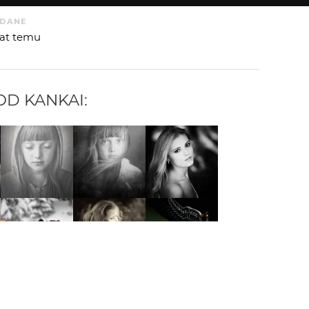
DANE
 lat temu
 OD
KANKAI
:
 AUTORA