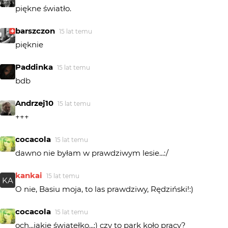
piękne światło.
barszczon
15 lat temu
pięknie
Paddinka
15 lat temu
bdb
Andrzej10
15 lat temu
+++
cocacola
15 lat temu
dawno nie byłam w prawdziwym lesie...:/
kankai
15 lat temu
KA
O nie, Basiu moja, to las prawdziwy, Rędziński!:)
cocacola
15 lat temu
och...jakie światełko...:) czy to park koło pracy?