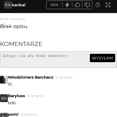
KA
kankai
100%
OPIS ZDJĘCIA
Brak opisu.
KOMENTARZE
WYSYŁAM
Włodzimierz Barchacz
15 lat temu
10.
Baryluss
15 lat temu
BA
bdb
pomi
15 lat temu