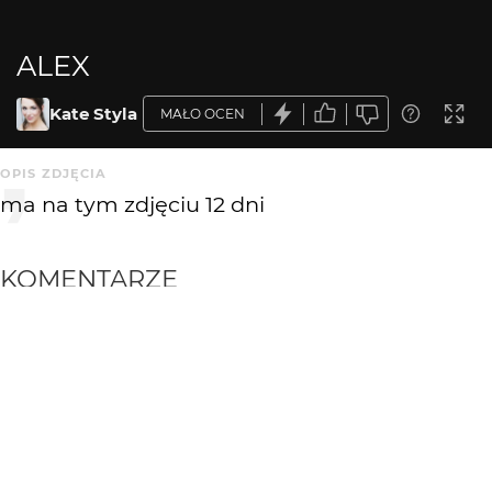
ALEX
Kate Styla
MAŁO OCEN
OPIS ZDJĘCIA
ma na tym zdjęciu 12 dni
KOMENTARZE
WYSYŁAM
tajemnica8
15 lat temu
TA
śliczne