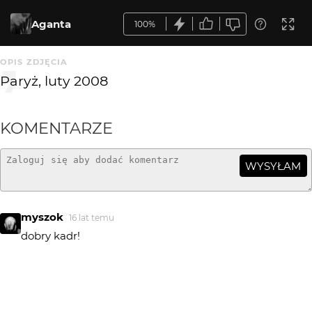
Aganta
100%
OPIS ZDJĘCIA
Paryż, luty 2008
KOMENTARZE
WYSYŁAM
myszok
16 lat temu
dobry kadr!
iskier
16 lat temu
IS
W kadrze to się świetnie komponuje, ale kolory nie
zachwycają