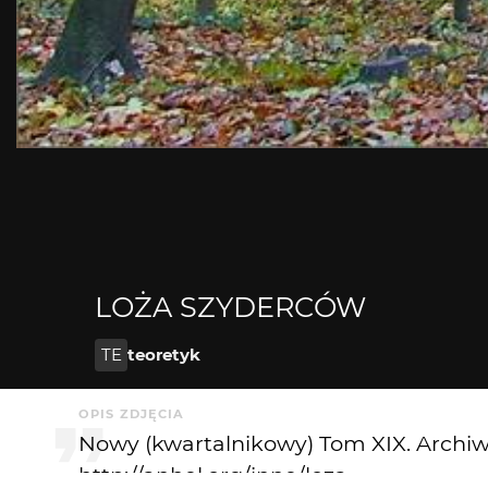
LOŻA SZYDERCÓW
TE
teoretyk
OPIS ZDJĘCIA
Nowy (kwartalnikowy) Tom XIX. Archiw
http://anhel.org/inne/loza