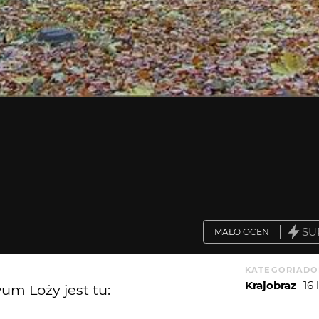
SU
MAŁO OCEN
KATEGORIA
DO
Krajobraz
16
um Loży jest tu: