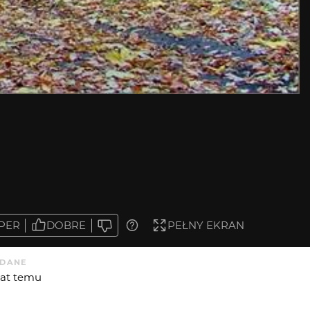
PER
DOBRE
PEŁNY EKRAN
DANE
 lat temu