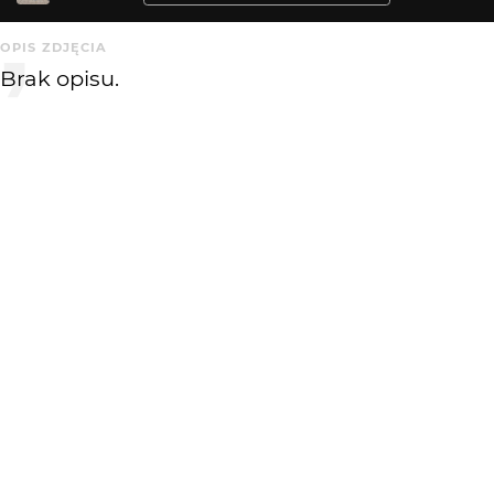
OPIS ZDJĘCIA
Brak opisu.
KOMENTARZE
WYSYŁAM
idytta
16 lat temu
:)))
Michał
16 lat temu
MI
Nawet nie wiesz co fotografujesz, do tego robisz to
nieudolnie.
KATEGORIA
DODANE