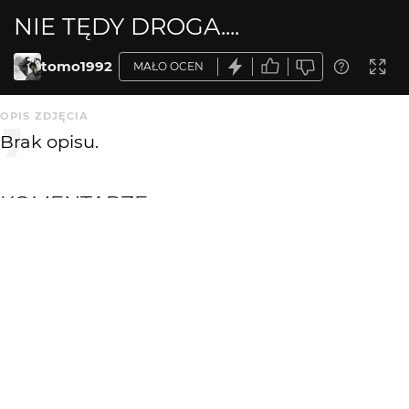
NIE TĘDY DROGA....
tomo1992
MAŁO OCEN
OPIS ZDJĘCIA
Brak opisu.
KOMENTARZE
WYSYŁAM
Seticio
17 lat temu
zgadzam się z przedmówcą... ale ładne światełko
Tadek Piotrowski
17 lat temu