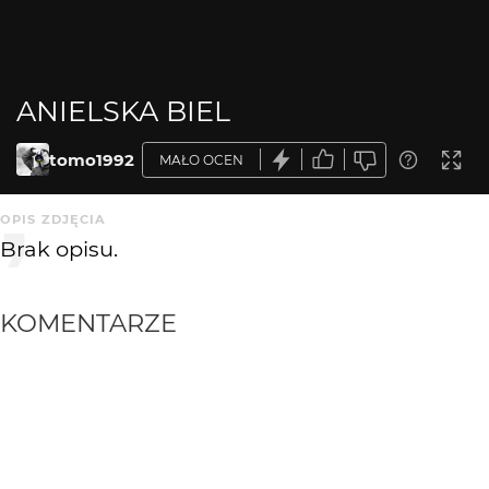
ANIELSKA BIEL
tomo1992
MAŁO OCEN
OPIS ZDJĘCIA
Brak opisu.
KOMENTARZE
WYSYŁAM
Piotr Morytko
17 lat temu
PM