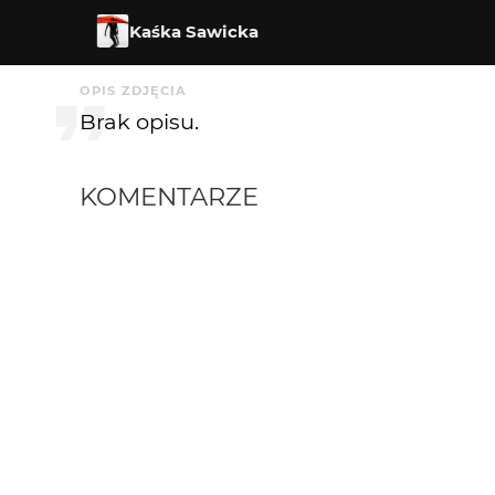
Kaśka Sawicka
OPIS ZDJĘCIA
Brak opisu.
KOMENTARZE
leepo
17 lat temu
fajne foto; lepsze da się zrobić aparatem... s
papajedi
17 lat temu
IT wróć !
droflum