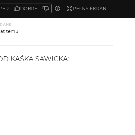
PER
DOBRE
PEŁNY EKRAN
DANE
 lat temu
 OD
KAŚKA SAWICKA
: