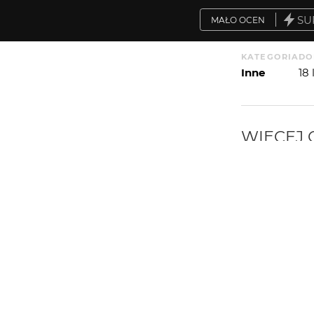
SU
MAŁO OCEN
KATEGORIA
DO
Inne
18
WIĘCEJ
WYSYŁAM
łuchowym (ten koment mnie zabił)