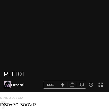
PLF101
Drzemi
100%
OPIS ZDJĘCIA
D80+70-300VR.