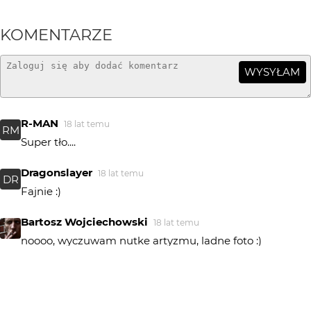
KOMENTARZE
WYSYŁAM
R-MAN
18 lat temu
RM
Super tło....
Dragonslayer
18 lat temu
DR
Fajnie :)
Bartosz Wojciechowski
18 lat temu
noooo, wyczuwam nutke artyzmu, ladne foto :)
tot@
18 lat temu
fajne