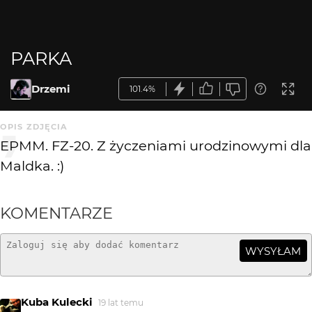
PARKA
Drzemi
101.4%
OPIS ZDJĘCIA
EPMM. FZ-20. Z życzeniami urodzinowymi dla
Maldka. :)
KOMENTARZE
WYSYŁAM
Kuba Kulecki
19 lat temu