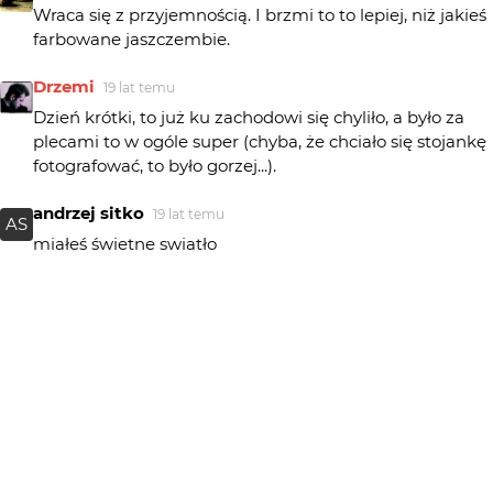
Wraca się z przyjemnością. I brzmi to to lepiej, niż jakieś
farbowane jaszczembie.
Drzemi
19 lat temu
Dzień krótki, to już ku zachodowi się chyliło, a było za
plecami to w ogóle super (chyba, że chciało się stojankę
fotografować, to było gorzej...).
andrzej sitko
19 lat temu
AS
miałeś świetne swiatło
Paweltop
19 lat temu
PA
świetne foto!
StarShine
19 lat temu
:)...
marco42
19 lat temu
MA
+++