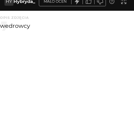
HY
Hybryda_
MAŁO OCEN
OPIS ZDJĘCIA
wedrowcy
KOMENTARZE
WYSYŁAM
gosi-A-
19 lat temu
świetne, Madziorku
2em
19 lat temu
2E
Gdyby nie było ludzików przypuszczam, że fotka była by
ciekawsza. Fajne kolory, ciekawe efekty - jak mniemam
- cyfrowej imitacji filtra połówkowego. Podoba się.