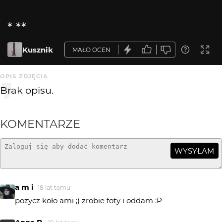
* **
Kusznik
MAŁO OCEN
OPIS ZDJĘCIA
Brak opisu.
KOMENTARZE
WYSYŁAM
a m i
18 lat temu
pożycz koło ami ;) zrobie foty i oddam :P