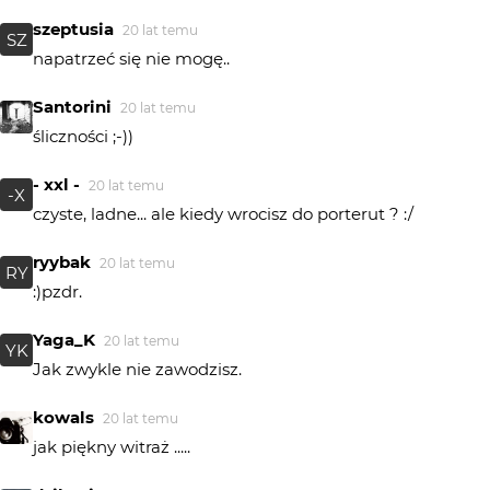
szeptusia
20 lat temu
SZ
napatrzeć się nie mogę..
Santorini
20 lat temu
śliczności ;-))
- xxl -
20 lat temu
-X
czyste, ladne... ale kiedy wrocisz do porterut ? :/
ryybak
20 lat temu
RY
:)pzdr.
Yaga_K
20 lat temu
YK
Jak zwykle nie zawodzisz.
kowals
20 lat temu
jak piękny witraż .....