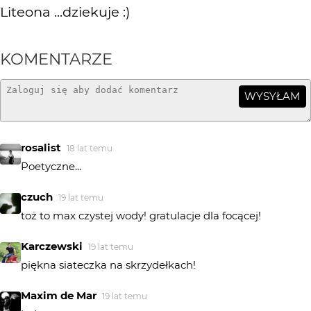
Liteona ...dziekuje :)
KOMENTARZE
WYSYŁAM
rosalist
18 lat temu
Poetyczne...
czuch
19 lat temu
toż to max czystej wody! gratulacje dla focącej!
Karczewski
19 lat temu
piękna siateczka na skrzydełkach!
Maxim de Mar
19 lat temu