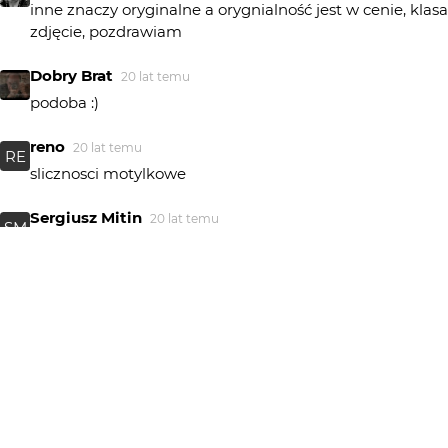
inne znaczy oryginalne a orygnialność jest w cenie, klasa
zdjęcie, pozdrawiam
Dobry Brat
20 lat temu
podoba :)
reno
20 lat temu
RE
slicznosci motylkowe
Sergiusz Mitin
20 lat temu
SM
Kasiu, litości - kiedy nowe??? Pozdrawiam!
macb6
20 lat temu
MA
Jak zwykle max :)
procyon
20 lat temu
poezja
Marek_Slusarczyk
20 lat temu
MS