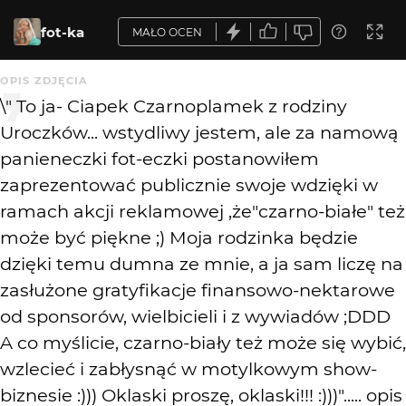
fot-ka
MAŁO OCEN
OPIS ZDJĘCIA
\" To ja- Ciapek Czarnoplamek z rodziny
Uroczków... wstydliwy jestem, ale za namową
panieneczki fot-eczki postanowiłem
zaprezentować publicznie swoje wdzięki w
ramach akcji reklamowej ,że"czarno-białe" też
może być piękne ;) Moja rodzinka będzie
dzięki temu dumna ze mnie, a ja sam liczę na
zasłużone gratyfikacje finansowo-nektarowe
od sponsorów, wielbicieli i z wywiadów ;DDD
A co myślicie, czarno-biały też może się wybić,
wzlecieć i zabłysnąć w motylkowym show-
biznesie :))) Oklaski proszę, oklaski!!! :)))"..... opis