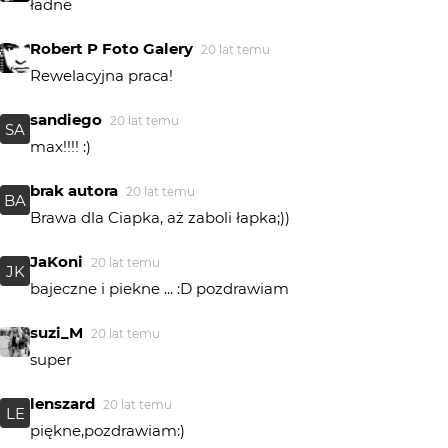
ładne
Robert P Foto Galery
20 lat temu
Rewelacyjna praca!
sandiego
20 lat temu
SA
max!!!! :)
brak autora
20 lat temu
BA
Brawa dla Ciapka, aż zaboli łapka;))
JaKoni
20 lat temu
JK
bajeczne i piekne ... :D pozdrawiam
suzi_M
20 lat temu
super
lenszard
20 lat temu
LE
piękne,pozdrawiam:)