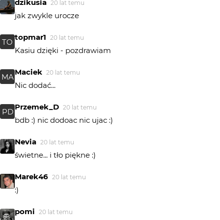
dzikusia
20 lat temu
jak zwykle urocze
topmar1
20 lat temu
TO
Kasiu dzięki - pozdrawiam
Maciek
20 lat temu
MA
Nic dodać...
Przemek_D
20 lat temu
PD
bdb :) nic dodoac nic ujac :)
Nevia
20 lat temu
świetne... i tło piękne :)
Marek46
20 lat temu
:)
pomi
20 lat temu